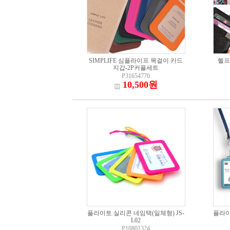
SIMPLIFE 심플라이프 목걸이 카드
헬프
지갑-2P커플세트
P31654770
10,500원
플라이토 실리콘 네임택(일체형) JS-
플라이
L02
P10801324