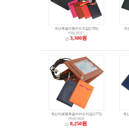
국산목걸이형카드지갑(1785)
국
P38128327
3,300원
국산지폐형목걸이카드지갑(1775)
국
P84453628
8,250원