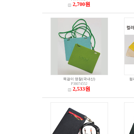
2,700원
목걸이 명찰(국내산)
컬
P38074552
2,533원