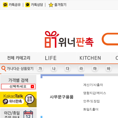
건강/지압/찜질
각종컵/머그잔
계산기/사출자
기타/미용용품
가전제품
가방
기타컴퓨터용품
각종지갑/벨트
헤어/바디케어
기타주방용품
기타사무용품
기타레저용품
냄비/프라이팬/뚝배기
마우스/키보드
다이어리
얼굴케어
단체복
거울
사원증케이스/목걸이지갑
여행용세면도구
반짇고리/쌈지
이어폰/헤드셋
수저/포크
식기/그릇/접시류
휴대폰 관련상품
방향제/디퓨저
자동차용품
수첩/노트
USB 가습기
앞치마
인쇄물
체중계
부채
U
다기능 마우스패드
사원증케이스
차량용거치대
자 (사출자)
바디케어
카드지갑
홈트용품
라이타
마스크
아가타
파우치
가방
냄비
타올
3M
마스크-KF-80/KF-94
타올+기타세트
차량용방향제
칼/가위/기타
아놀드파마
가전제품
냄비받침
다색볼펜
바인더
사출자
자개함
학용품
PGA
라미
파일
타올-140그램 이하
마스크관련기타
차번호열쇠고리
캐리어보조가방
반짇고리/쌈지
가죽열쇠고리
다용도보관함
자외선차단제
핸디선풍기
패션/잡화
냉보온병
아이리버
로지텍
L홀더
상패
USB메모리/외장하드
레이저프리젠터
펜-5,000원 이상
다이어리 32절
충전케이블
타올-케익
캠핑용품
헤어케어
만년필
샤오미
장우산
거울
노트
백팩
양산
USB메모리+기타세트
측면인쇄형 포스트잇
건강/지압/찜질
다이어리 40절
잭니클라우스
타이틀리스트
노트북가방
양수냄비
편수냄비
헬스용품
롤휴지
머그잔
써모스
커피잔
벨트
머그잔-도자기(덮개없음)
타이틀리스트 골프세트
다이어리 48절
리유저블보틀
USB-스윙형
어린이우산
뱃지,뺏지
쓰리세븐
포스트잇
혀크리너
계산기
제브라
치간솔
컵받침
머
학용품/필통/펜꽂이
칼/가위/기타
수건/타올
행주/수세미/키친타올
파일/L홀더
시계
에코백
피에르가르뎅
보스턴가방
메모보드
여권지갑
전기포트
통장지갑
후라이팬
USB허브
썬크림
쿨타올
곰솥
담요
피치픽스 골프선물세트
여행용세면도구
담요/세트
공구세트
전자노트
투명우산
메모지
보온병
세제류
쿨토시
휘장
전자파차단스티커
피크닉매트
보온보냉백
휴대용방석
공기/대접
대형타올
세탁세제
메모함
연필
쿨팩
튜브
계산기/사출자
선택하세요
휴대폰거치대-일반
구급함-밴드세트
명함지갑/케이스
볼펜/기타필기구
열쇠고리-기타
손거울
도브
조끼
텐디
구급함-사출케이스형
명함지갑+기타세트
손난로/보조배터리
볼펜+기타세트
열쇠고리-자개
조리기구
휴대폰줄
돋보기
테팔
손목보호 마우스패드
휴대폰케이스/포켓
온도/습도계
극세사타올
봉제필통
조리용품
돗자리
명함첩
패션/잡화
기타/네임택/벨트
손톱깎이/세트
목걸이지갑
등산용품
주방가전
우산-2단
북마크
블루투스스피커
기타골프용품
등산장갑
주방세제
우산-5단
목도리
송월
우산세트-2개이상
기타레저용품
비누/세정제
등산지팡이
주차알림판
목욕타올
쇼핑백
명함지갑/케이스
물티슈 - 30매 미만
수제/천연비누
웰빙상품/세트
기타주방용품
지갑형티슈
물티슈- 30매~70매미만
위생장갑,위생백(세트)
지압기/마사지기
기타캠핑용품
수첩
위생장갑/위생백(개별)
물티슈-70매 이상
수첩형 포스트잇
기타컴퓨터용품
찜기
사무문구용품
일반 마우스패드
스킨케어
일반 손난로/핫팩
스타킹
일반메모지
스탠드
인주/도장집
스포츠타올
슬리퍼
시계
화일/L홀더