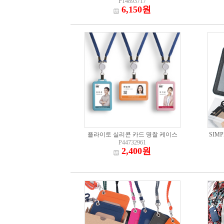
P14893717
6,150원
플라이토 실리콘 카드 명찰 케이스
SIM
P44732961
2,400원