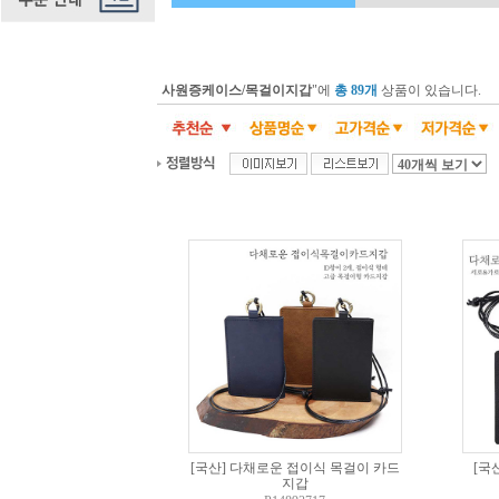
사원증케이스/목걸이지갑
"에
총 89개
상품이 있습니다.
[국산] 다채로운 접이식 목걸이 카드
[국
지갑