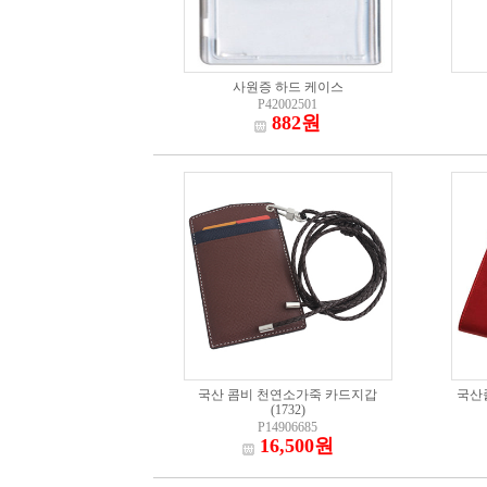
사원증 하드 케이스
P42002501
882원
국산 콤비 천연소가죽 카드지갑
국산
(1732)
P14906685
16,500원