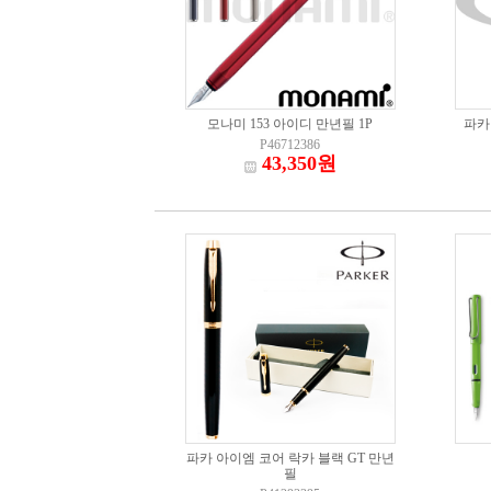
모나미 153 아이디 만년필 1P
파카
P46712386
43,350원
파카 아이엠 코어 락카 블랙 GT 만년
필