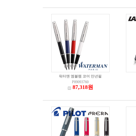
워터맨 엠블렘 코어 만년필
P89093760
87,318원