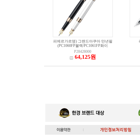
피에르가르뎅) 그랜드아쿠아 만년필
(PC1060FP블랙/PC1061FP화이
P28428000
64,125원