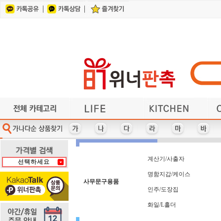
건강/지압/찜질
각종컵/머그잔
계산기/사출자
기타/미용용품
가전제품
가방
기타컴퓨터용품
각종지갑/벨트
헤어/바디케어
기타주방용품
기타사무용품
기타레저용품
냄비/프라이팬/뚝배기
마우스/키보드
다이어리
얼굴케어
단체복
거울
사원증케이스/목걸이지갑
여행용세면도구
반짇고리/쌈지
이어폰/헤드셋
수저/포크
식기/그릇/접시류
휴대폰 관련상품
방향제/디퓨저
자동차용품
수첩/노트
USB 가습기
앞치마
인쇄물
체중계
부채
U
다기능 마우스패드
사원증케이스
차량용거치대
자 (사출자)
바디케어
카드지갑
홈트용품
라이타
마스크
아가타
파우치
가방
냄비
타올
3M
마스크-KF-80/KF-94
타올+기타세트
차량용방향제
칼/가위/기타
아놀드파마
가전제품
냄비받침
다색볼펜
바인더
사출자
자개함
학용품
PGA
라미
파일
타올-140그램 이하
마스크관련기타
차번호열쇠고리
캐리어보조가방
반짇고리/쌈지
가죽열쇠고리
다용도보관함
자외선차단제
핸디선풍기
패션/잡화
냉보온병
아이리버
로지텍
L홀더
상패
USB메모리/외장하드
레이저프리젠터
펜-5,000원 이상
다이어리 32절
충전케이블
타올-케익
캠핑용품
헤어케어
만년필
샤오미
장우산
거울
노트
백팩
양산
USB메모리+기타세트
측면인쇄형 포스트잇
건강/지압/찜질
다이어리 40절
잭니클라우스
타이틀리스트
노트북가방
양수냄비
편수냄비
헬스용품
롤휴지
머그잔
써모스
커피잔
벨트
머그잔-도자기(덮개없음)
타이틀리스트 골프세트
다이어리 48절
리유저블보틀
USB-스윙형
어린이우산
뱃지,뺏지
쓰리세븐
포스트잇
혀크리너
계산기
제브라
치간솔
컵받침
머
학용품/필통/펜꽂이
칼/가위/기타
수건/타올
행주/수세미/키친타올
파일/L홀더
시계
에코백
피에르가르뎅
보스턴가방
메모보드
여권지갑
전기포트
통장지갑
후라이팬
USB허브
썬크림
쿨타올
곰솥
담요
피치픽스 골프선물세트
여행용세면도구
담요/세트
공구세트
전자노트
투명우산
메모지
보온병
세제류
쿨토시
휘장
전자파차단스티커
피크닉매트
보온보냉백
휴대용방석
공기/대접
대형타올
세탁세제
메모함
연필
쿨팩
튜브
계산기/사출자
선택하세요
휴대폰거치대-일반
구급함-밴드세트
명함지갑/케이스
볼펜/기타필기구
열쇠고리-기타
손거울
도브
조끼
텐디
구급함-사출케이스형
명함지갑+기타세트
손난로/보조배터리
볼펜+기타세트
열쇠고리-자개
조리기구
휴대폰줄
돋보기
테팔
손목보호 마우스패드
휴대폰케이스/포켓
온도/습도계
극세사타올
봉제필통
조리용품
돗자리
명함첩
패션/잡화
기타/네임택/벨트
손톱깎이/세트
목걸이지갑
등산용품
주방가전
우산-2단
북마크
블루투스스피커
기타골프용품
등산장갑
주방세제
우산-5단
목도리
송월
우산세트-2개이상
기타레저용품
비누/세정제
등산지팡이
주차알림판
목욕타올
쇼핑백
명함지갑/케이스
물티슈 - 30매 미만
수제/천연비누
웰빙상품/세트
기타주방용품
지갑형티슈
물티슈- 30매~70매미만
위생장갑,위생백(세트)
지압기/마사지기
기타캠핑용품
수첩
위생장갑/위생백(개별)
물티슈-70매 이상
수첩형 포스트잇
기타컴퓨터용품
찜기
사무문구용품
일반 마우스패드
스킨케어
일반 손난로/핫팩
스타킹
일반메모지
스탠드
인주/도장집
스포츠타올
슬리퍼
시계
화일/L홀더