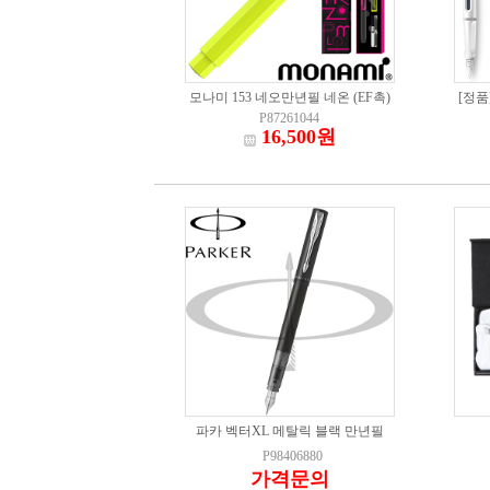
모나미 153 네오만년필 네온 (EF촉)
[정품
P87261044
16,500원
파카 벡터XL 메탈릭 블랙 만년필
P98406880
가격문의