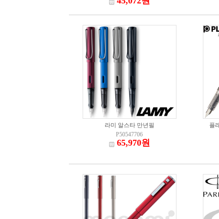
45,072원
라미 알스타 만년필
플래
P50547706
65,970원