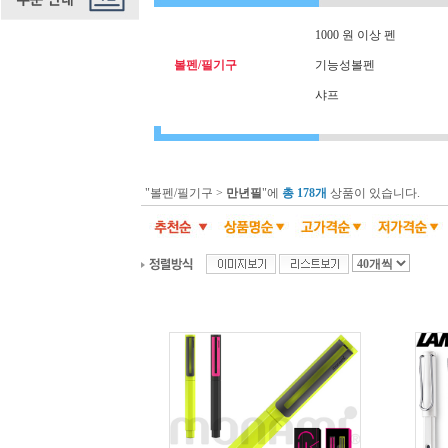
1000 원 이상 펜
볼펜/필기구
기능성볼펜
샤프
"볼펜/필기구 >
만년필
"에
총 178개
상품이 있습니다.