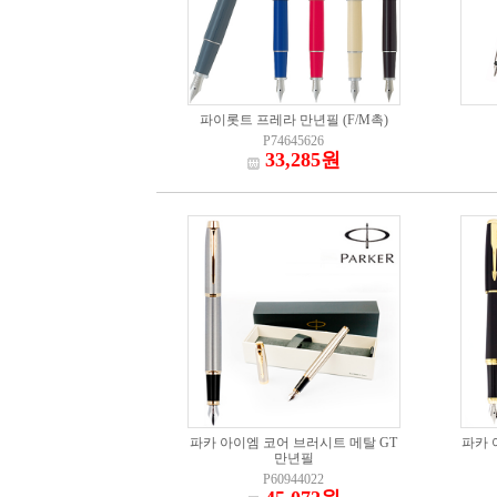
파이롯트 프레라 만년필 (F/M촉)
P74645626
33,285원
파카 아이엠 코어 브러시트 메탈 GT
파카 
만년필
P60944022