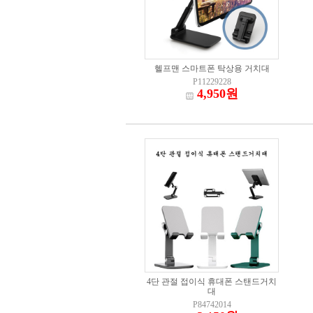
헬프맨 스마트폰 탁상용 거치대
P11229228
4,950원
4단 관절 접이식 휴대폰 스탠드거치
대
P84742014