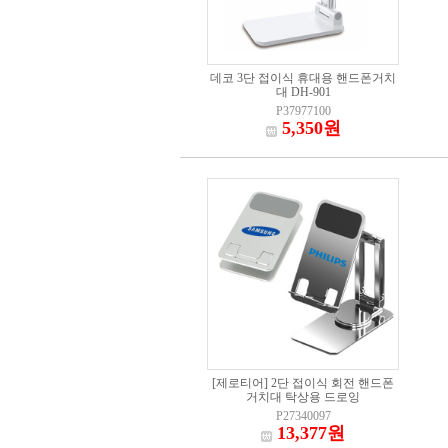
데코 3단 접이식 휴대용 핸드폰거치
대 DH-901
P37977100
5,350원
[제로티어] 2단 접이식 회전 핸드폰
거치대 탁상용 드로잉
P27340097
13,377원