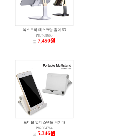
엑스트라 데스크탑 홀더 S3
P87468665
7,450원
포터블 멀티스탠드 거치대
P82804764
5,346원