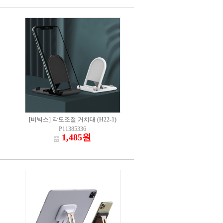
[비빅스] 각도조절 거치대 (H22-1)
P11385336
1,485원