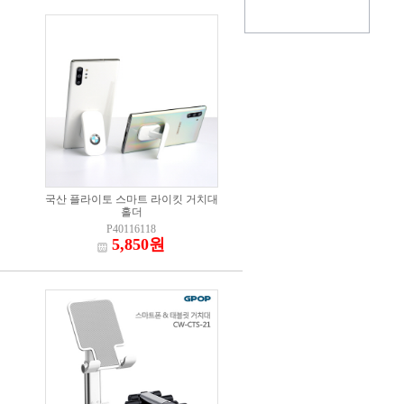
국산 플라이토 스마트 라이킷 거치대
홀더
P40116118
5,850원