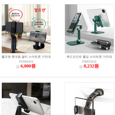
헬프맨 휴대용 멀티 스마트폰 거치대
쿼드조인트 폴딩 스마트폰 거치대
P45064454
P40855624
6,000원
8,232원