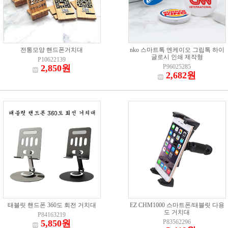
전통모양 핸드폰거치대
nko 스마트톡 엔케이오 그립톡 하이
글로시 인쇄 제작형
P10622139
2,850원
P96025285
2,682원
태블릿 핸드폰 360도 회전 거치대
EZ CHM1000 스마트폰/태블릿 다용
도 거치대
P84163219
5,850원
P83562296