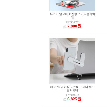
유즈비 알로이 회전형 스마트폰거치
대
P99054597
7,800원
데코 N7 접이식 노트북 모니터 핸드
폰거치대
P74069016
6,825원