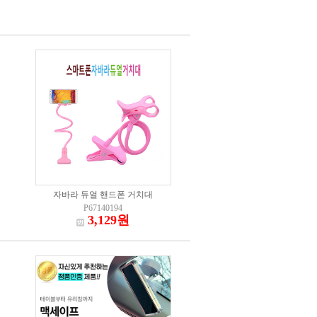
자바라 듀얼 핸드폰 거치대
P67140194
3,129원