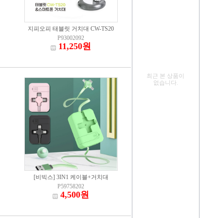
지피오피 태블릿 거치대 CW-TS20
P93002092
11,250원
최근 본 상품이
없습니다.
[비빅스] 3IN1 케이블+거치대
P59758202
4,500원