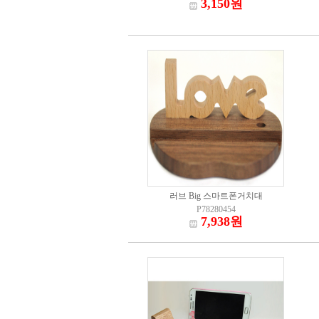
3,150원
러브 Big 스마트폰거치대
P78280454
7,938원