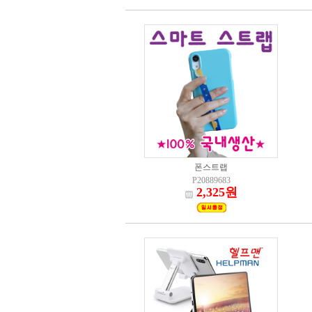
폰스트랩
P20889683
2,325원