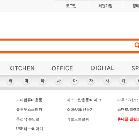
냄비/프라이팬/뚝배기
마우스/키보드
다이어리
얼굴케어
단체복
거울
공구세트/청소용품
손/발/입술케어
컵/냄비받침
달력/캘린더
마우스패드
마스크
물병/보틀/텀블러
레이저포인터
보조배터리
물놀이용품
자외선차단
구급함
USB 가습기
앞치마
인쇄물
체중계
부채
USB메모리/외장하드
위생백/위생장갑
비누/손소독제
등산/캠핑용품
인주/도장집
일반메모지/보드/전자노트
장바구니/쇼핑캐리어
USB허브/리더기
쿨토시/쿨스카프
선물세트
타올-140그램 이하
마스크관련기타
차번호열쇠고리
캐리어보조가방
반짇고리/쌈지
가죽열쇠고리
다용도보관함
자외선차단제
핸디선풍기
패션/잡화
냉보온병
아이리버
로지텍
L홀더
상패
마스크-일반/면/덴탈
타올-145그램 이상
펜-1,000원 이하
악세사리볼펜
USB 가습기
네잎클로버
자동차용품
각종지갑
다용도칼
캘러웨이
핸드크림
락앤락
방수팩
색연필
책갈피
캘러웨이 골프선물세트
타올-170그램 이상
펜-1,000원이상
자석/스티커
행주/수세미
USB 리더기
다이어리
방한용품
생활가전
청소용품
각티슈
넥워머
리플렛
마우스
앞치마
머그잔-도자기(덮개없음)
타이틀리스트 골프세트
다이어리 48절
리유저블보틀
USB-스윙형
어린이우산
뱃지,뺏지
쓰리세븐
포스트잇
혀크리너
계산기
제브라
치간솔
컵받침
머그잔-도자기(덮개있음)
에코백(3000 원미만)
포스트잇-인덱스형
치약/칫솔/3종이하
탁상시계-디지털
샴푸/린스/세트
벽시계-디지털
USB-슬라이드
골프 파우치
제트스트림
단체복
코스타
형광펜
포스트잇-팝업디스펜서
에코백(3000원 이상)
치약/칫솔/3종초과
탁상시계-일반
머그잔-유리
벽시계-일반
USB-카드형
서류가방
골프공
달력
쟁반
코렐
혼마
에코백
열쇠고리
우산/양산/비옷
트
전자파차단스티커
피크닉매트
보온보냉백
휴대용방석
공기/대접
대형타올
세탁세제
메모함
연필
쿨팩
튜브
던롭 골프선물세트
크리스탈 트로피
휴대용선풍기
면기/우동기
보조/끈가방
공기청정기
샌디스크
열쇠고리
전통부채
트로피
펜꽂이
열쇠고리-고무/아크릴
명패-아크릴,기타
데스크탑용품
휴대용홍보물
셀카봉/렌즈
보조배터리
점착메모지
교통카드
키보드
티셔츠
필통
기타컴퓨터용품
데스크탑용품/마이크
마우스/키보
손목보호 마우스패드
휴대폰케이스/포켓
온도/습도계
극세사타올
봉제필통
조리용품
돗자리
명함첩
등산선물세트
명함케이스
부기노트
손목시계
외장하드
종이모자
근조기
명함케이스+기타세트
부직포가방
우산- 3단
등산스틱
손소독제
종이봉투
기념패
우산세트-2개이상
기타레저용품
비누/세정제
등산지팡이
주차알림판
목욕타올
쇼핑백
무선충전(일반,차량)
기타사무용품
우승컵트로피
쇼핑캐리어
디퓨저
비치백
줄넘기
기타생활용품
뚝배기
비치볼
중성펜
문진
수건
우의
블루투스스피커
소형/USB선풍기
스탠드/북램
만
)
위생장갑/위생백(개별)
물티슈-70매 이상
수첩형 포스트잇
기타컴퓨터용품
찜기
유선충전(일반,차량)
미니선풍기
기타펜류
찜질팩
술잔
스마트링/스마트톡
기라로쉬
미용용품
이어폰
일반메모지
스탠드
스텐/오토머그컵
일반비누
스포츠물병
일반지갑
충전식 손난로
키보드브로쉬
휴대폰 관련
시계
시계-방수흡착
식기/그릇/접시류
USB허브/리더기