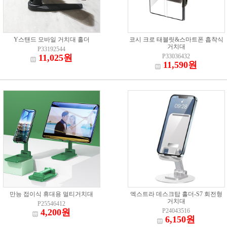
Y스탠드 모바일 거치대 홀더
코시 크로 태블릿&스마트폰 흡착식
거치대
P33192544
11,025원
P33036432
11,590원
만능 접이식 휴대용 멀티거치대
엑스트라 데스크탑 홀더-S7 회전형
거치대
P25546412
4,200원
P24043516
6,150원