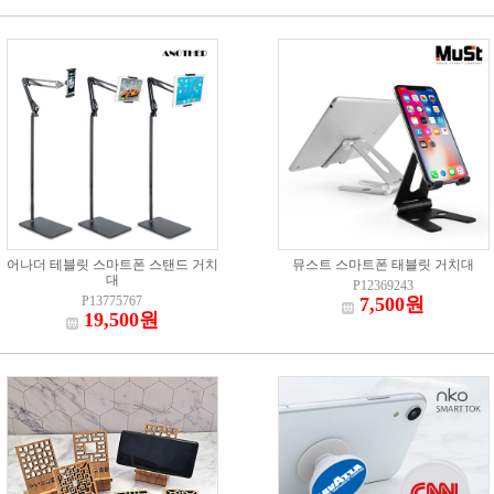
어나더 테블릿 스마트폰 스탠드 거치
뮤스트 스마트폰 태블릿 거치대
대
P12369243
P13775767
7,500원
19,500원