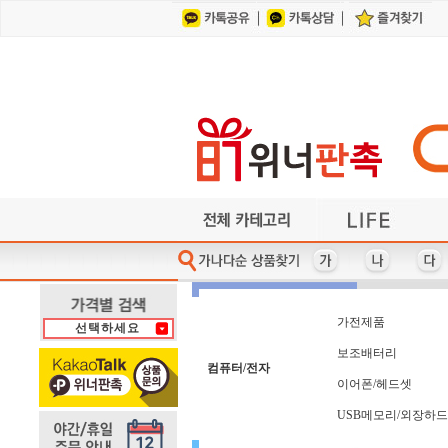
건강/지압/찜질
각종컵/머그잔
계산기/사출자
기타/미용용품
가전제품
가방
기타컴퓨터용품
각종지갑/벨트
헤어/바디케어
기타주방용품
기타사무용품
기타레저용품
사원증케이스/목걸이지갑
여행용세면도구
반짇고리/쌈지
이어폰/헤드셋
수저/포크
식기/그릇/접시류
휴대폰 관련상품
방향제/디퓨저
자동차용품
수첩/노트
다기능 마우스패드
사원증케이스
차량용거치대
자 (사출자)
바디케어
카드지갑
홈트용품
라이타
마스크
아가타
파우치
가방
냄비
타올
3M
마스크-KF-80/KF-94
타올+기타세트
차량용방향제
칼/가위/기타
아놀드파마
가전제품
냄비받침
다색볼펜
바인더
사출자
자개함
학용품
PGA
라미
파일
USB메모리/외장하드
레이저프리젠터
펜-5,000원 이상
다이어리 32절
충전케이블
타올-케익
캠핑용품
헤어케어
만년필
샤오미
장우산
거울
노트
백팩
양산
USB메모리+기타세트
측면인쇄형 포스트잇
건강/지압/찜질
다이어리 40절
잭니클라우스
타이틀리스트
노트북가방
양수냄비
편수냄비
헬스용품
롤휴지
머그잔
써모스
커피잔
벨트
학용품/필통/펜꽂이
칼/가위/기타
수건/타올
행주/수세미/키친타올
파일/L홀더
시계
피에르가르뎅
보스턴가방
메모보드
여권지갑
전기포트
통장지갑
후라이팬
USB허브
썬크림
쿨타올
곰솥
담요
피치픽스 골프선물세
여행용세면도구
담요/세트
공구세트
전자노트
투명우산
메모지
보온병
세제류
쿨토시
휘장
가전제품
선택하세요
휴대폰거치대-일반
구급함-밴드세트
명함지갑/케이스
볼펜/기타필기구
열쇠고리-기타
손거울
도브
조끼
텐디
구급함-사출케이스형
명함지갑+기타세트
손난로/보조배터리
볼펜+기타세트
열쇠고리-자개
조리기구
휴대폰줄
돋보기
테팔
패션/잡화
기타/네임택/벨트
손톱깎이/세트
목걸이지갑
등산용품
주방가전
우산-2단
북마크
블루투스스피커
기타골프용품
등산장갑
주방세제
우산-5단
목도리
송월
보조배터리
물티슈 - 30매 미만
수제/천연비누
웰빙상품/세트
기타주방용품
지갑형티슈
물티슈- 30매~70매미
위생장갑,위생백(세트
지압기/마사지기
기타캠핑용품
수첩
컴퓨터/전자
일반 마우스패드
스킨케어
일반 손난로/핫팩
스타킹
이어폰/헤드셋
스포츠타올
슬리퍼
USB메모리/외장하드