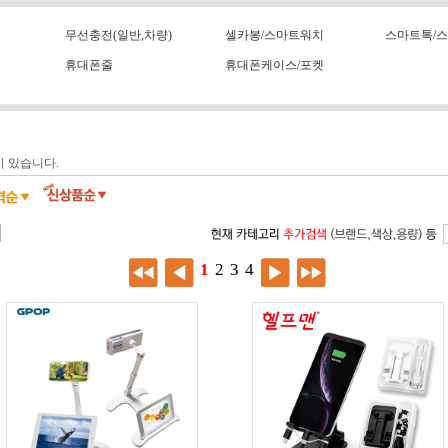
무선충전(일반,차량)
셀카봉/스마트워치
스마트톡/
휴대폰줄
휴대폰케이스/포켓
 있습니다.
1
2
3
4