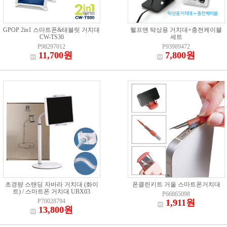
GPOP 2in1 스마트폰&태블릿 거치대
헬프맨 탁상용 거치대+충전케이블
CW-TS30
세트
P98297012
P93989472
11,700원
7,800원
초경량 스탠딩 자바라 거치대 (화이
폰클린키트 거울 스마트폰거치대
트) / 스마트폰 거치대 UBX03
P66865098
P70028794
1,911원
13,800원