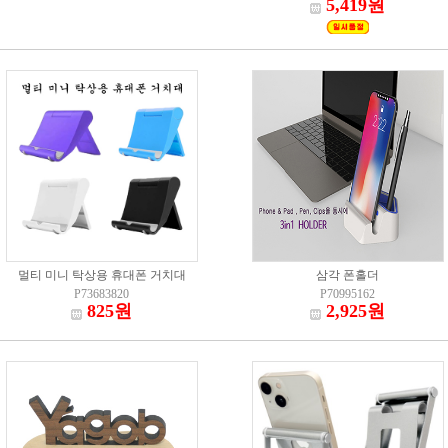
5,419원
멀티 미니 탁상용 휴대폰 거치대
삼각 폰홀더
P73683820
P70995162
825원
2,925원