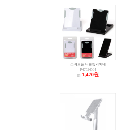
스마트폰 태블릿거치대
P47554564
1,470원