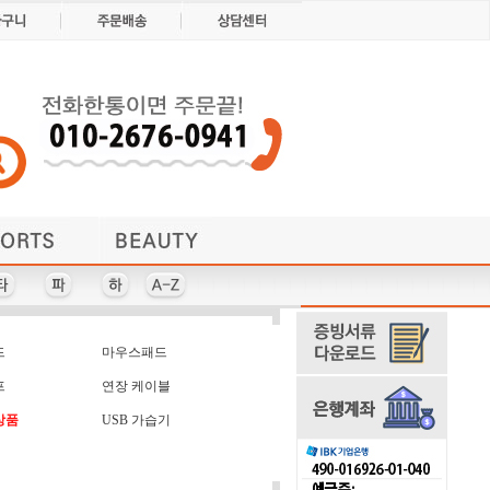
밀폐용기/도시락
명함지갑/케이스
블루투스스피커
기타생활용품
방한용품
소형/USB선풍기
주방/세탁세제
볼펜/필기구
보온보냉백
담요/쿠션
데스크탑용품/마이크
자개/다용도보관함
손톱깎이
쟁반
점착메모지/포스트잇
조리용품
쇼핑백
허리/힙쌕/크로스백
타올세트/2장이상
펜-10,000원이상
다이어리 18절
생활선물세트
장갑/귀마개
USB 선풍기
약통케이스
감사패
마이크
방향제
체중계
퀸센스
넥센
랜턴
펜-2,000원이상
다이어리 25절
충전식 손난로
레이저포인터
마우스패드
USB-OTG
타올-주방
강화유리
장바구니
넥타이
캘린더
헤드셋
배낭
샤프
양말
에코백+기타세트
치약/칫솔/살균기
골프선물세트
달력-벽걸이
USB-캡방식
홍보용부채
머니클립
선물세트
전골냄비
텀블러
볼빅
쿠션
포크
테일러메이드 골프세트
화폐/지폐액자
달력-탁상용
전기주전자
칫솔살균기
골프우산
쿨스카프
프리젠터
USB-펜
머플러
브리츠
썬캡
엘르
치약/칫솔/살균기
티슈/물티슈/각티슈
티슈/물티슈/기타
휴대폰 관련상품
열쇠고리-금속
명함꽂이/함
소형 선풍기
도마/세트
키친아트
구급함
보틀
점퍼
열쇠고리-기능성
구급함-가방형
볼빅 선물세트
휴대폰 터치펜
접시/찬기
명함지갑
키친타올
도시락
손가방
티스푼
드
마우스패드
우산/양산/비옷
기능성볼펜
종이쇼핑백
등산양말
모나미
손수건
부채
기타 주방용품/세트
우산+기타세트
모자-일반
등산용컵
북램프
손전등
종이컵
물놀이용품
기타시계
비치타올
운동용품
수성펜
지갑
기타자동차용품
지갑+벨트세트
원예용품
물병
수저
프
연장 케이블
스마트워치
믹싱볼
인쇄물
깃발
밀폐용기
끈가방
스카프
인주
스위스밀리터리
스포츠백
상품
USB 가습기
식품선물세트
실리콘핸드케치