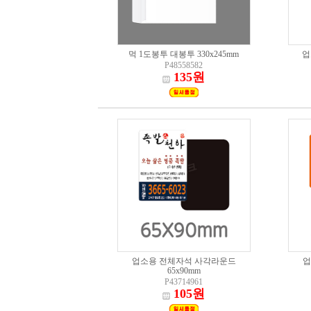
먹 1도봉투 대봉투 330x245mm
업
P48558582
135원
업소용 전체자석 사각라운드
업
65x90mm
P43714961
105원