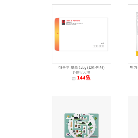
대봉투 모조 120g (칼라인쇄)
맥가
P40475670
144원