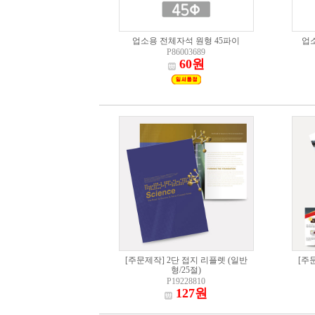
업소용 전체자석 원형 45파이
업
P86003689
60원
[주문제작] 2단 접지 리플렛 (일반
[주
형/25절)
P19228810
127원