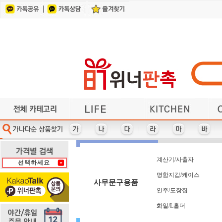
건강/지압/찜질
각종컵/머그잔
계산기/사출자
기타/미용용품
가전제품
가방
기타컴퓨터용품
각종지갑/벨트
헤어/바디케어
기타주방용품
기타사무용품
기타레저용품
냄비/프라이팬/뚝배기
마우스/키보드
다이어리
얼굴케어
단체복
거울
사원증케이스/목걸이지갑
여행용세면도구
반짇고리/쌈지
이어폰/헤드셋
수저/포크
식기/그릇/접시류
휴대폰 관련상품
방향제/디퓨저
자동차용품
수첩/노트
USB 가습기
앞치마
인쇄물
체중계
부채
U
다기능 마우스패드
사원증케이스
차량용거치대
자 (사출자)
바디케어
카드지갑
홈트용품
라이타
마스크
아가타
파우치
가방
냄비
타올
3M
마스크-KF-80/KF-94
타올+기타세트
차량용방향제
칼/가위/기타
아놀드파마
가전제품
냄비받침
다색볼펜
바인더
사출자
자개함
학용품
PGA
라미
파일
타올-140그램 이하
마스크관련기타
차번호열쇠고리
캐리어보조가방
반짇고리/쌈지
가죽열쇠고리
다용도보관함
자외선차단제
핸디선풍기
패션/잡화
냉보온병
아이리버
로지텍
L홀더
상패
USB메모리/외장하드
레이저프리젠터
펜-5,000원 이상
다이어리 32절
충전케이블
타올-케익
캠핑용품
헤어케어
만년필
샤오미
장우산
거울
노트
백팩
양산
USB메모리+기타세트
측면인쇄형 포스트잇
건강/지압/찜질
다이어리 40절
잭니클라우스
타이틀리스트
노트북가방
양수냄비
편수냄비
헬스용품
롤휴지
머그잔
써모스
커피잔
벨트
머그잔-도자기(덮개없음)
타이틀리스트 골프세트
다이어리 48절
리유저블보틀
USB-스윙형
어린이우산
뱃지,뺏지
쓰리세븐
포스트잇
혀크리너
계산기
제브라
치간솔
컵받침
머
학용품/필통/펜꽂이
칼/가위/기타
수건/타올
행주/수세미/키친타올
파일/L홀더
시계
에코백
피에르가르뎅
보스턴가방
메모보드
여권지갑
전기포트
통장지갑
후라이팬
USB허브
썬크림
쿨타올
곰솥
담요
피치픽스 골프선물세트
여행용세면도구
담요/세트
공구세트
전자노트
투명우산
메모지
보온병
세제류
쿨토시
휘장
전자파차단스티커
피크닉매트
보온보냉백
휴대용방석
공기/대접
대형타올
세탁세제
메모함
연필
쿨팩
튜브
계산기/사출자
선택하세요
휴대폰거치대-일반
구급함-밴드세트
명함지갑/케이스
볼펜/기타필기구
열쇠고리-기타
손거울
도브
조끼
텐디
구급함-사출케이스형
명함지갑+기타세트
손난로/보조배터리
볼펜+기타세트
열쇠고리-자개
조리기구
휴대폰줄
돋보기
테팔
손목보호 마우스패드
휴대폰케이스/포켓
온도/습도계
극세사타올
봉제필통
조리용품
돗자리
명함첩
패션/잡화
기타/네임택/벨트
손톱깎이/세트
목걸이지갑
등산용품
주방가전
우산-2단
북마크
블루투스스피커
기타골프용품
등산장갑
주방세제
우산-5단
목도리
송월
우산세트-2개이상
기타레저용품
비누/세정제
등산지팡이
주차알림판
목욕타올
쇼핑백
명함지갑/케이스
물티슈 - 30매 미만
수제/천연비누
웰빙상품/세트
기타주방용품
지갑형티슈
물티슈- 30매~70매미만
위생장갑,위생백(세트)
지압기/마사지기
기타캠핑용품
수첩
위생장갑/위생백(개별)
물티슈-70매 이상
수첩형 포스트잇
기타컴퓨터용품
찜기
사무문구용품
일반 마우스패드
스킨케어
일반 손난로/핫팩
스타킹
일반메모지
스탠드
인주/도장집
스포츠타올
슬리퍼
시계
화일/L홀더