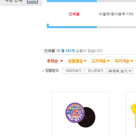
인쇄물
리플렛/종이봉투/기타
인쇄물
"에
총 165개
상품이 있습니다.