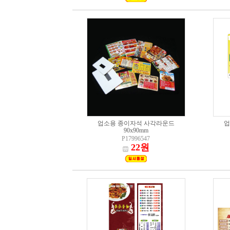
업소용 종이자석 사각라운드
업
90x90mm
P17996547
22원