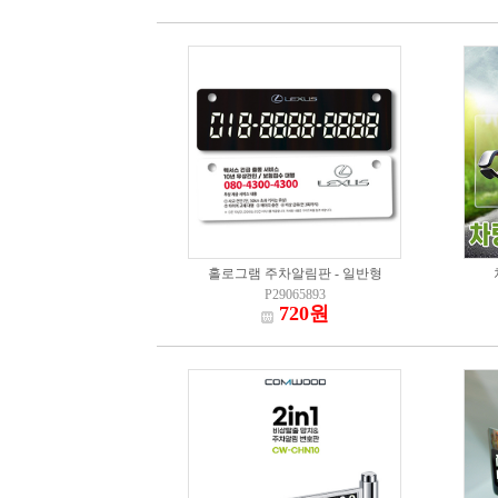
홀로그램 주차알림판 - 일반형
P29065893
720원