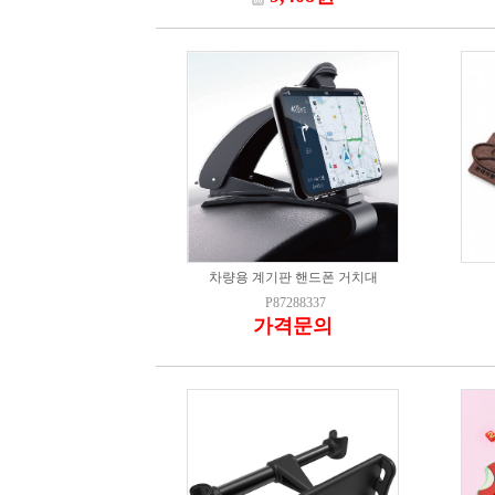
차량용 계기판 핸드폰 거치대
P87288337
가격문의