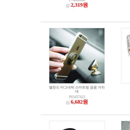
P74860908
2,319원
앨런드 마그네틱 스마트링 겸용 거치
대
P63457422
6,682원