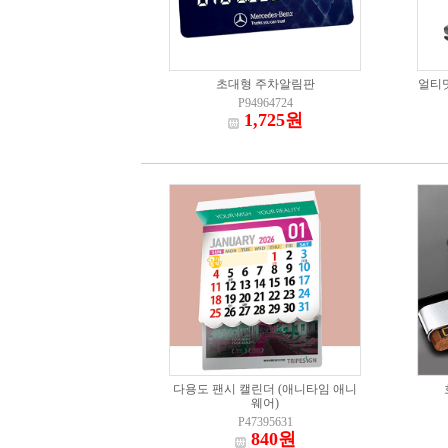
초대형 주차알림판
얼티밋
P94964724
1,725원
다용도 팬시 캘린더 (애니타임 애니
웨어)
P47395631
840원