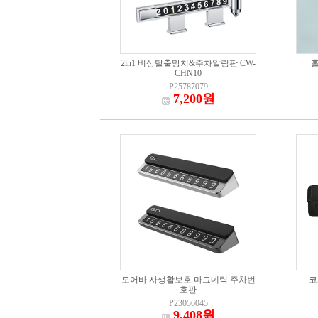
2in1 비상탈출망치&주차알림판 CW-
CHN10
P25787079
7,200원
도어바 사생활보호 마그네틱 주차번
코
호판
P23056045
9,408원