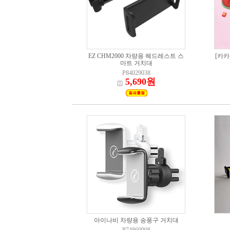
EZ CHM2000 차량용 헤드레스트 스
[카카
마트 거치대
P84029038
5,690원
아이나비 차량용 송풍구 거치대