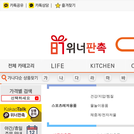
건강/지압/찜질
각종컵/머그잔
계산기/사출자
기타/미용용품
가전제품
가방
기타컴퓨터용품
각종지갑/벨트
헤어/바디케어
기타주방용품
기타사무용품
기타레저용품
냄비/프라이팬/뚝배기
마우스/키보드
다이어리
얼굴케어
단체복
거울
사원증케이스/목걸이지갑
여행용세면도구
반짇고리/쌈지
이어폰/헤드셋
수저/포크
식기/그릇/접시류
휴대폰 관련상품
방향제/디퓨저
자동차용품
수첩/노트
USB 가습기
앞치마
인쇄물
체중계
부채
U
다기능 마우스패드
사원증케이스
차량용거치대
자 (사출자)
바디케어
카드지갑
홈트용품
라이타
마스크
아가타
파우치
가방
냄비
타올
3M
마스크-KF-80/KF-94
타올+기타세트
차량용방향제
칼/가위/기타
아놀드파마
가전제품
냄비받침
다색볼펜
바인더
사출자
자개함
학용품
PGA
라미
파일
타올-140그램 이하
마스크관련기타
차번호열쇠고리
캐리어보조가방
반짇고리/쌈지
가죽열쇠고리
다용도보관함
자외선차단제
핸디선풍기
패션/잡화
냉보온병
아이리버
로지텍
L홀더
상패
USB메모리/외장하드
레이저프리젠터
펜-5,000원 이상
다이어리 32절
충전케이블
타올-케익
캠핑용품
헤어케어
만년필
샤오미
장우산
거울
노트
백팩
양산
USB메모리+기타세트
측면인쇄형 포스트잇
건강/지압/찜질
다이어리 40절
잭니클라우스
타이틀리스트
노트북가방
양수냄비
편수냄비
헬스용품
롤휴지
머그잔
써모스
커피잔
벨트
머그잔-도자기(덮개없음)
타이틀리스트 골프세트
다이어리 48절
리유저블보틀
USB-스윙형
어린이우산
뱃지,뺏지
쓰리세븐
포스트잇
혀크리너
계산기
제브라
치간솔
컵받침
머
학용품/필통/펜꽂이
칼/가위/기타
수건/타올
행주/수세미/키친타올
파일/L홀더
시계
에코백
피에르가르뎅
보스턴가방
메모보드
여권지갑
전기포트
통장지갑
후라이팬
USB허브
썬크림
쿨타올
곰솥
담요
피치픽스 골프선물세트
여행용세면도구
담요/세트
공구세트
전자노트
투명우산
메모지
보온병
세제류
쿨토시
휘장
전자파차단스티커
피크닉매트
보온보냉백
휴대용방석
공기/대접
대형타올
세탁세제
메모함
연필
쿨팩
튜브
건강/지압/찜질
선택하세요
휴대폰거치대-일반
구급함-밴드세트
명함지갑/케이스
볼펜/기타필기구
열쇠고리-기타
손거울
도브
조끼
텐디
구급함-사출케이스형
명함지갑+기타세트
손난로/보조배터리
볼펜+기타세트
열쇠고리-자개
조리기구
휴대폰줄
돋보기
테팔
손목보호 마우스패드
휴대폰케이스/포켓
온도/습도계
극세사타올
봉제필통
조리용품
돗자리
명함첩
패션/잡화
기타/네임택/벨트
손톱깎이/세트
목걸이지갑
등산용품
주방가전
우산-2단
북마크
블루투스스피커
기타골프용품
등산장갑
주방세제
우산-5단
목도리
송월
우산세트-2개이상
기타레저용품
비누/세정제
등산지팡이
주차알림판
목욕타올
쇼핑백
스포츠레져용품
물놀이용품
물티슈 - 30매 미만
수제/천연비누
웰빙상품/세트
기타주방용품
지갑형티슈
물티슈- 30매~70매미만
위생장갑,위생백(세트)
지압기/마사지기
기타캠핑용품
수첩
위생장갑/위생백(개별)
물티슈-70매 이상
수첩형 포스트잇
기타컴퓨터용품
찜기
일반 마우스패드
스킨케어
일반 손난로/핫팩
스타킹
일반메모지
스탠드
체중계/전자저울
스포츠타올
슬리퍼
시계