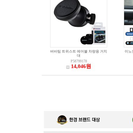
버바팀 트위스트 에어블 차량용 거치
이노젠
대
P58799178
14,046원