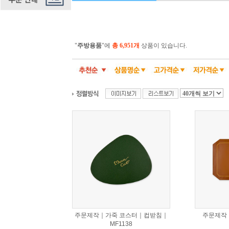
"
주방용품
"에
총 6,951개
상품이 있습니다.
주문제작｜가죽 코스터｜컵받침｜
주문제작
MF1138