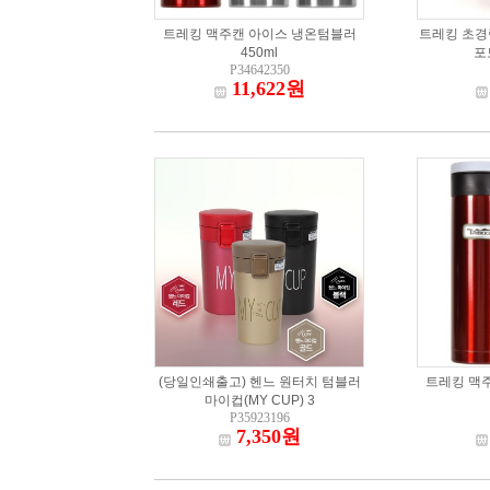
트레킹 맥주캔 아이스 냉온텀블러
트레킹 초경
450ml
포
P34642350
11,622원
(당일인쇄출고) 헨느 원터치 텀블러
트레킹 맥
마이컵(MY CUP) 3
P35923196
7,350원