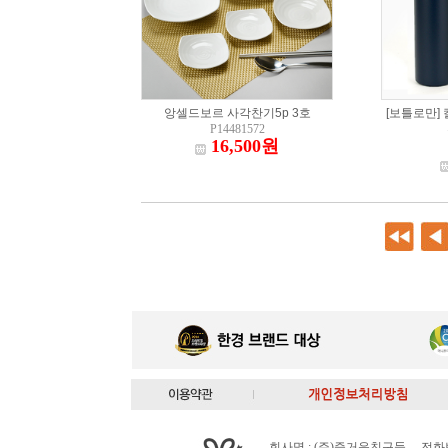
앙셀드보르 사각찬기5p 3호
[보틀로만]
P14481572
16,500원
회사명 : (주)즐거운친구들 전화번호 : 