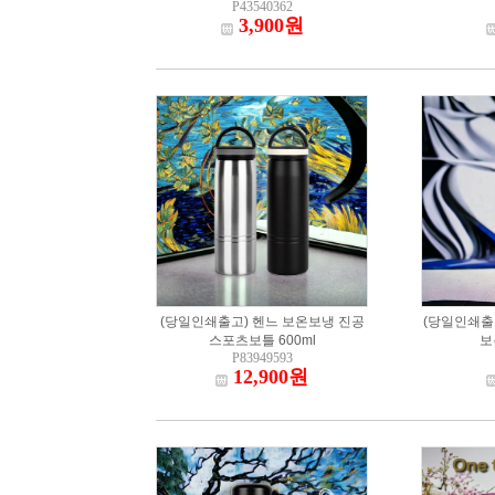
P43540362
3,900원
(당일인쇄출고) 헨느 보온보냉 진공
(당일인쇄출
스포츠보틀 600ml
보
P83949593
12,900원