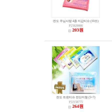
전도 주님사랑 4종 지갑티슈 (10조)
P25929990
203원
전도 트윈티슈 전단지형 (5+7)
P22158775
264원