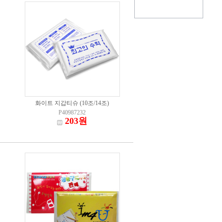
화이트 지갑티슈 (10조/14조)
P40987232
203원