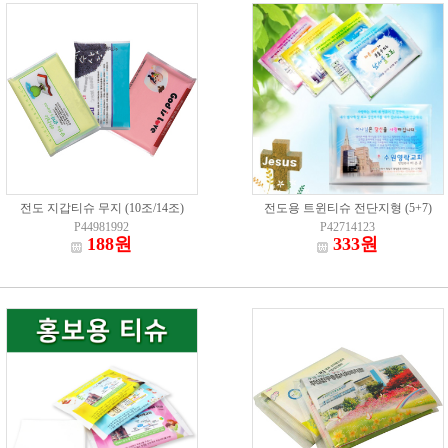
전도 지갑티슈 무지 (10조/14조)
전도용 트윈티슈 전단지형 (5+7)
P44981992
P42714123
188원
333원