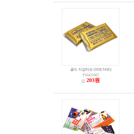
골드 지갑티슈 (10조/14조)
P16421067
203원