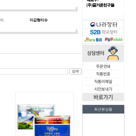
휴지
지갑형티슈
최근본상품