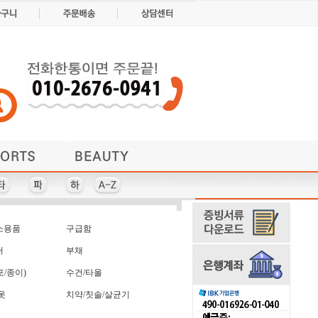
밀폐용기/도시락
명함지갑/케이스
블루투스스피커
기타생활용품
방한용품
소형/USB선풍기
주방/세탁세제
볼펜/필기구
보온보냉백
담요/쿠션
데스크탑용품/마이크
자개/다용도보관함
손톱깎이
쟁반
점착메모지/포스트잇
조리용품
쇼핑백
허리/힙쌕/크로스백
타올세트/2장이상
펜-10,000원이상
다이어리 18절
생활선물세트
장갑/귀마개
USB 선풍기
약통케이스
감사패
마이크
방향제
체중계
퀸센스
넥센
랜턴
펜-2,000원이상
다이어리 25절
충전식 손난로
레이저포인터
마우스패드
USB-OTG
타올-주방
강화유리
장바구니
넥타이
캘린더
헤드셋
배낭
샤프
양말
에코백+기타세트
치약/칫솔/살균기
골프선물세트
달력-벽걸이
USB-캡방식
홍보용부채
머니클립
선물세트
전골냄비
텀블러
볼빅
쿠션
포크
테일러메이드 골프세트
화폐/지폐액자
달력-탁상용
전기주전자
칫솔살균기
골프우산
쿨스카프
프리젠터
USB-펜
머플러
브리츠
썬캡
엘르
치약/칫솔/살균기
티슈/물티슈/각티슈
티슈/물티슈/기타
휴대폰 관련상품
열쇠고리-금속
명함꽂이/함
소형 선풍기
도마/세트
키친아트
구급함
보틀
점퍼
열쇠고리-기능성
구급함-가방형
볼빅 선물세트
휴대폰 터치펜
접시/찬기
명함지갑
키친타올
도시락
손가방
티스푼
소용품
구급함
우산/양산/비옷
기능성볼펜
종이쇼핑백
등산양말
모나미
손수건
부채
기타 주방용품/세트
우산+기타세트
모자-일반
등산용컵
북램프
손전등
종이컵
물놀이용품
기타시계
비치타올
운동용품
수성펜
지갑
기타자동차용품
지갑+벨트세트
원예용품
물병
수저
저
부채
스마트워치
믹싱볼
인쇄물
깃발
밀폐용기
끈가방
스카프
인주
스위스밀리터리
스포츠백
/종이)
수건/타올
식품선물세트
실리콘핸드케치
옷
치약/칫솔/살균기