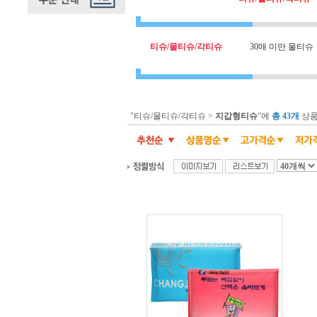
티슈/물티슈/각티슈
30매 미만 물티슈
"티슈/물티슈/각티슈 >
지갑형티슈
"에
총 43개
상품