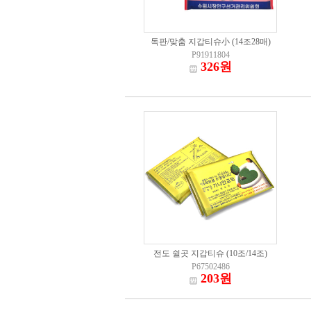
독판/맞춤 지갑티슈小 (14조28매)
P91911804
326원
전도 쉴곳 지갑티슈 (10조/14조)
P67502486
203원