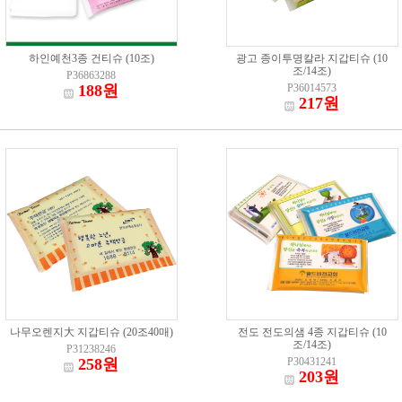
하인예천3종 건티슈 (10조)
광고 종이투명칼라 지갑티슈 (10
조/14조)
P36863288
188원
P36014573
217원
나무오렌지大 지갑티슈 (20조40매)
전도 전도의샘 4종 지갑티슈 (10
조/14조)
P31238246
258원
P30431241
203원