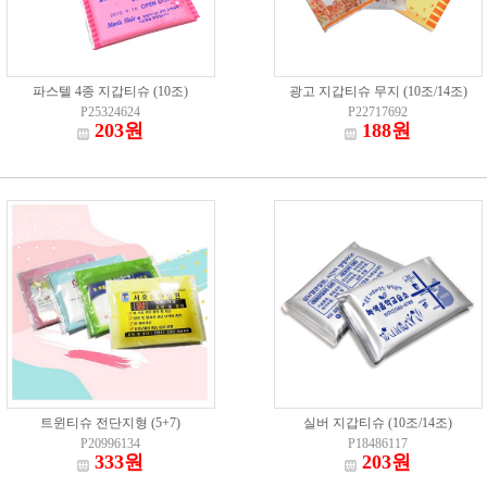
파스텔 4종 지갑티슈 (10조)
광고 지갑티슈 무지 (10조/14조)
P25324624
P22717692
203원
188원
트윈티슈 전단지형 (5+7)
실버 지갑티슈 (10조/14조)
P20996134
P18486117
333원
203원