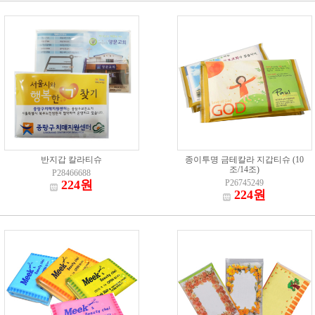
반지갑 칼라티슈
종이투명 금테칼라 지갑티슈 (10
조/14조)
P28466688
224원
P26745249
224원