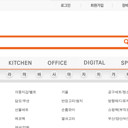
냄비/프라이팬/뚝배기
마우스/키보드
다이어리
얼굴케어
단체복
거울
공구세트/청소용품
손/발/입술케어
컵/냄비받침
달력/캘린더
마우스패드
마스크
물병/보틀/텀블러
레이저포인터
보조배터리
물놀이용품
자외선차단
구급함
USB 가습기
앞치마
인쇄물
체중계
부채
USB메모리/외장하드
위생백/위생장갑
비누/손소독제
등산/캠핑용품
인주/도장집
일반메모지/보드/전자노트
장바구니/쇼핑캐리어
USB허브/리더기
쿨토시/쿨스카프
선물세트
타올-140그램 이하
마스크관련기타
차번호열쇠고리
캐리어보조가방
반짇고리/쌈지
가죽열쇠고리
다용도보관함
자외선차단제
핸디선풍기
패션/잡화
냉보온병
아이리버
로지텍
L홀더
상패
마스크-일반/면/덴탈
타올-145그램 이상
펜-1,000원 이하
악세사리볼펜
USB 가습기
네잎클로버
자동차용품
각종지갑
다용도칼
캘러웨이
핸드크림
락앤락
방수팩
색연필
책갈피
캘러웨이 골프선물세트
타올-170그램 이상
펜-1,000원이상
자석/스티커
행주/수세미
USB 리더기
다이어리
방한용품
생활가전
청소용품
각티슈
넥워머
리플렛
마우스
앞치마
머그잔-도자기(덮개없음)
타이틀리스트 골프세트
다이어리 48절
리유저블보틀
USB-스윙형
어린이우산
뱃지,뺏지
쓰리세븐
포스트잇
혀크리너
계산기
제브라
치간솔
컵받침
머그잔-도자기(덮개있음)
에코백(3000 원미만)
포스트잇-인덱스형
치약/칫솔/3종이하
탁상시계-디지털
샴푸/린스/세트
벽시계-디지털
USB-슬라이드
골프 파우치
제트스트림
단체복
코스타
형광펜
포스트잇-팝업디스펜서
에코백(3000원 이상)
치약/칫솔/3종초과
탁상시계-일반
머그잔-유리
벽시계-일반
USB-카드형
서류가방
골프공
달력
쟁반
코렐
혼마
에코백
열쇠고리
우산/양산/비옷
트
전자파차단스티커
피크닉매트
보온보냉백
휴대용방석
공기/대접
대형타올
세탁세제
메모함
연필
쿨팩
튜브
던롭 골프선물세트
크리스탈 트로피
휴대용선풍기
면기/우동기
보조/끈가방
공기청정기
샌디스크
열쇠고리
전통부채
트로피
펜꽂이
열쇠고리-고무/아크릴
명패-아크릴,기타
데스크탑용품
휴대용홍보물
셀카봉/렌즈
보조배터리
점착메모지
교통카드
키보드
티셔츠
필통
각종지갑/벨트
거울
공구세트/청
손목보호 마우스패드
휴대폰케이스/포켓
온도/습도계
극세사타올
봉제필통
조리용품
돗자리
명함첩
등산선물세트
명함케이스
부기노트
손목시계
외장하드
종이모자
근조기
명함케이스+기타세트
부직포가방
우산- 3단
등산스틱
손소독제
종이봉투
기념패
우산세트-2개이상
기타레저용품
비누/세정제
등산지팡이
주차알림판
목욕타올
쇼핑백
무선충전(일반,차량)
기타사무용품
우승컵트로피
쇼핑캐리어
디퓨저
비치백
줄넘기
기타생활용품
뚝배기
비치볼
중성펜
문진
수건
우의
담요/쿠션
반짇고리/쌈지
방향제/디퓨
만
)
위생장갑/위생백(개별)
물티슈-70매 이상
수첩형 포스트잇
기타컴퓨터용품
찜기
유선충전(일반,차량)
미니선풍기
기타펜류
찜질팩
술잔
스마트링/스마트톡
기라로쉬
미용용품
이어폰
일반메모지
스탠드
스텐/오토머그컵
일반비누
스포츠물병
일반지갑
선물세트
손톱깎이
쇼핑백(부직포
시계
시계-방수흡착
식기/그릇/접시류
에코백
열쇠고리
우산/양산/비
패션/잡화