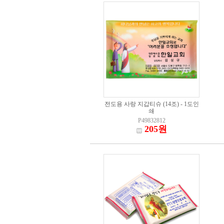
전도용 사랑 지갑티슈 (14조) - 1도인
쇄
P49832812
205원