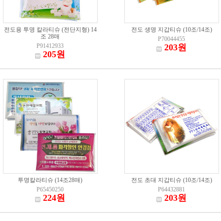
전도용 투명 칼라티슈 (전단지형) 14
전도 생명 지갑티슈 (10조/14조)
조 28매
P70044455
P91412933
203원
205원
투명칼라티슈 (14조28매)
전도 초대 지갑티슈 (10조/14조)
P65450250
P64432881
224원
203원