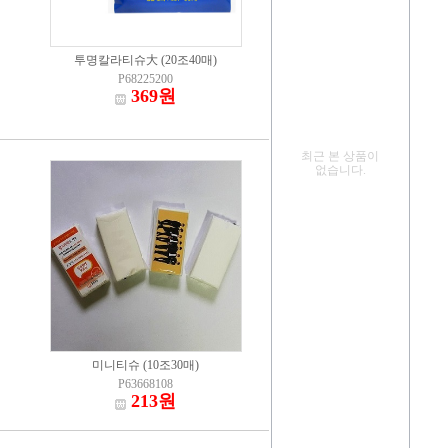
투명칼라티슈大 (20조40매)
P68225200
369원
최근 본 상품이
없습니다.
미니티슈 (10조30매)
P63668108
213원