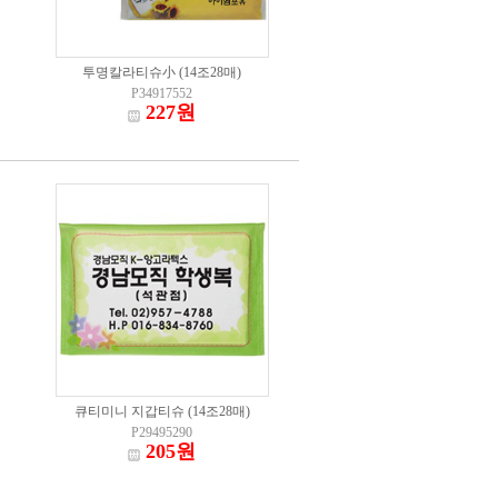
투명칼라티슈小 (14조28매)
P34917552
227원
큐티미니 지갑티슈 (14조28매)
P29495290
205원