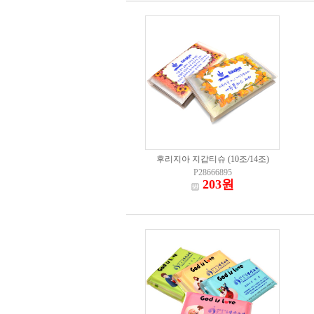
후리지아 지갑티슈 (10조/14조)
P28666895
203원