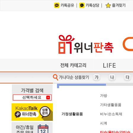
건강/지압/찜질
각종컵/머그잔
계산기/사출자
기타/미용용품
가전제품
가방
기타컴퓨터용품
각종지갑/벨트
헤어/바디케어
기타주방용품
기타사무용품
기타레저용품
사원증케이스/목걸이지갑
여행용세면도구
반짇고리/쌈지
이어폰/헤드셋
수저/포크
식기/그릇/접시류
휴대폰 관련상품
방향제/디퓨저
자동차용품
수첩/노트
다기능 마우스패드
사원증케이스
차량용거치대
자 (사출자)
바디케어
카드지갑
홈트용품
라이타
마스크
아가타
파우치
가방
냄비
타올
3M
마스크-KF-80/KF-94
타올+기타세트
차량용방향제
칼/가위/기타
아놀드파마
가전제품
냄비받침
다색볼펜
바인더
사출자
자개함
학용품
PGA
라미
파일
USB메모리/외장하드
레이저프리젠터
펜-5,000원 이상
다이어리 32절
충전케이블
타올-케익
캠핑용품
헤어케어
만년필
샤오미
장우산
거울
노트
백팩
양산
USB메모리+기타세트
측면인쇄형 포스트잇
건강/지압/찜질
다이어리 40절
잭니클라우스
타이틀리스트
노트북가방
양수냄비
편수냄비
헬스용품
롤휴지
머그잔
써모스
커피잔
벨트
학용품/필통/펜꽂이
칼/가위/기타
수건/타올
행주/수세미/키친타올
파일/L홀더
시계
피에르가르뎅
보스턴가방
메모보드
여권지갑
전기포트
통장지갑
후라이팬
USB허브
썬크림
쿨타올
곰솥
담요
피치픽스 골프선물세
여행용세면도구
담요/세트
공구세트
전자노트
투명우산
메모지
보온병
세제류
쿨토시
휘장
가방
선택하세요
휴대폰거치대-일반
구급함-밴드세트
명함지갑/케이스
볼펜/기타필기구
열쇠고리-기타
손거울
도브
조끼
텐디
구급함-사출케이스형
명함지갑+기타세트
손난로/보조배터리
볼펜+기타세트
열쇠고리-자개
조리기구
휴대폰줄
돋보기
테팔
패션/잡화
기타/네임택/벨트
손톱깎이/세트
목걸이지갑
등산용품
주방가전
우산-2단
북마크
블루투스스피커
기타골프용품
등산장갑
주방세제
우산-5단
목도리
송월
기타생활용품
물티슈 - 30매 미만
수제/천연비누
웰빙상품/세트
기타주방용품
지갑형티슈
물티슈- 30매~70매미
위생장갑,위생백(세트
지압기/마사지기
기타캠핑용품
수첩
일반 마우스패드
스킨케어
일반 손난로/핫팩
스타킹
가정생활용품
비누/손소독제
스포츠타올
슬리퍼
시계
티슈/물티슈/각티슈