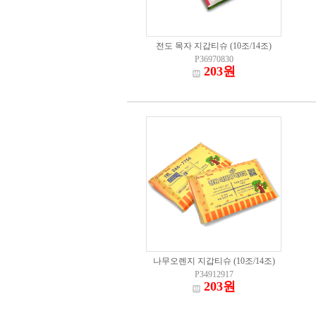
전도 목자 지갑티슈 (10조/14조)
P36970830
203원
나무오렌지 지갑티슈 (10조/14조)
P34912917
203원