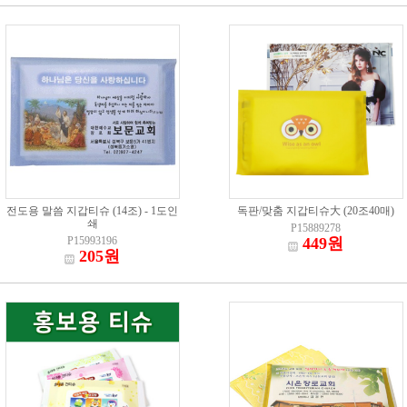
전도용 말씀 지갑티슈 (14조) - 1도인
독판/맞춤 지갑티슈大 (20조40매)
쇄
P15889278
P15993196
449원
205원