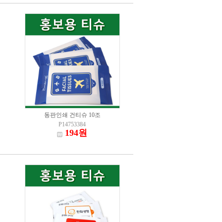
동판인쇄 건티슈 10조
P14753384
194원