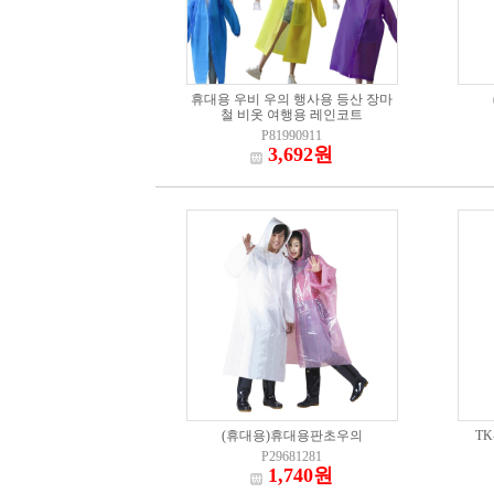
휴대용 우비 우의 행사용 등산 장마
철 비옷 여행용 레인코트
P81990911
3,692원
(휴대용)휴대용판초우의
TK
P29681281
1,740원