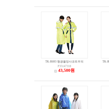
TK-R693 형광올망사코트우의
TK-
P35147318
43,500원