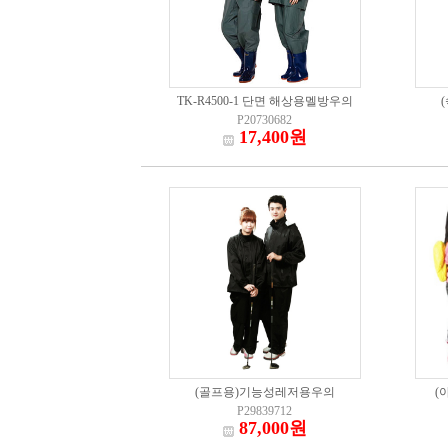
TK-R4500-1 단면 해상용멜방우의
P20730682
17,400원
(골프용)기능성레저용우의
(
P29839712
87,000원