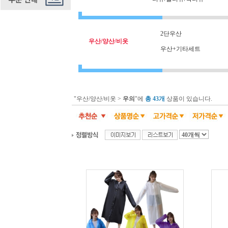
2단우산
우산/양산/비옷
우산+기타세트
"우산/양산/비옷 >
우의
"에
총 43개
상품이 있습니다.