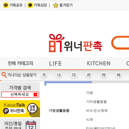
건강/지압/찜질
각종컵/머그잔
계산기/사출자
기타/미용용품
가전제품
가방
기타컴퓨터용품
각종지갑/벨트
헤어/바디케어
기타주방용품
기타사무용품
기타레저용품
냄비/프라이팬/뚝배기
마우스/키보드
다이어리
얼굴케어
단체복
거울
사원증케이스/목걸이지갑
여행용세면도구
반짇고리/쌈지
이어폰/헤드셋
수저/포크
식기/그릇/접시류
휴대폰 관련상품
방향제/디퓨저
자동차용품
수첩/노트
USB 가습기
앞치마
인쇄물
체중계
부채
U
다기능 마우스패드
사원증케이스
차량용거치대
자 (사출자)
바디케어
카드지갑
홈트용품
라이타
마스크
아가타
파우치
가방
냄비
타올
3M
마스크-KF-80/KF-94
타올+기타세트
차량용방향제
칼/가위/기타
아놀드파마
가전제품
냄비받침
다색볼펜
바인더
사출자
자개함
학용품
PGA
라미
파일
타올-140그램 이하
마스크관련기타
차번호열쇠고리
캐리어보조가방
반짇고리/쌈지
가죽열쇠고리
다용도보관함
자외선차단제
핸디선풍기
패션/잡화
냉보온병
아이리버
로지텍
L홀더
상패
USB메모리/외장하드
레이저프리젠터
펜-5,000원 이상
다이어리 32절
충전케이블
타올-케익
캠핑용품
헤어케어
만년필
샤오미
장우산
거울
노트
백팩
양산
USB메모리+기타세트
측면인쇄형 포스트잇
건강/지압/찜질
다이어리 40절
잭니클라우스
타이틀리스트
노트북가방
양수냄비
편수냄비
헬스용품
롤휴지
머그잔
써모스
커피잔
벨트
머그잔-도자기(덮개없음)
타이틀리스트 골프세트
다이어리 48절
리유저블보틀
USB-스윙형
어린이우산
뱃지,뺏지
쓰리세븐
포스트잇
혀크리너
계산기
제브라
치간솔
컵받침
머
학용품/필통/펜꽂이
칼/가위/기타
수건/타올
행주/수세미/키친타올
파일/L홀더
시계
에코백
피에르가르뎅
보스턴가방
메모보드
여권지갑
전기포트
통장지갑
후라이팬
USB허브
썬크림
쿨타올
곰솥
담요
피치픽스 골프선물세트
여행용세면도구
담요/세트
공구세트
전자노트
투명우산
메모지
보온병
세제류
쿨토시
휘장
전자파차단스티커
피크닉매트
보온보냉백
휴대용방석
공기/대접
대형타올
세탁세제
메모함
연필
쿨팩
튜브
가방
선택하세요
휴대폰거치대-일반
구급함-밴드세트
명함지갑/케이스
볼펜/기타필기구
열쇠고리-기타
손거울
도브
조끼
텐디
구급함-사출케이스형
명함지갑+기타세트
손난로/보조배터리
볼펜+기타세트
열쇠고리-자개
조리기구
휴대폰줄
돋보기
테팔
손목보호 마우스패드
휴대폰케이스/포켓
온도/습도계
극세사타올
봉제필통
조리용품
돗자리
명함첩
패션/잡화
기타/네임택/벨트
손톱깎이/세트
목걸이지갑
등산용품
주방가전
우산-2단
북마크
블루투스스피커
기타골프용품
등산장갑
주방세제
우산-5단
목도리
송월
우산세트-2개이상
기타레저용품
비누/세정제
등산지팡이
주차알림판
목욕타올
쇼핑백
기타생활용품
물티슈 - 30매 미만
수제/천연비누
웰빙상품/세트
기타주방용품
지갑형티슈
물티슈- 30매~70매미만
위생장갑,위생백(세트)
지압기/마사지기
기타캠핑용품
수첩
위생장갑/위생백(개별)
물티슈-70매 이상
수첩형 포스트잇
기타컴퓨터용품
찜기
일반 마우스패드
스킨케어
일반 손난로/핫팩
스타킹
일반메모지
스탠드
가정생활용품
비누/손소독제
스포츠타올
슬리퍼
시계
시계
티슈/물티슈/각티슈