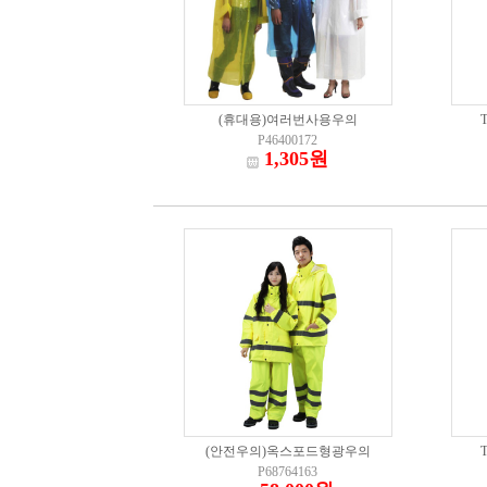
(휴대용)여러번사용우의
P46400172
1,305원
(안전우의)옥스포드형광우의
P68764163